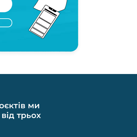
оєктів ми
 від трьох