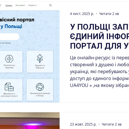
навчання школярів Херсон
областей шляхом реалізац
4 лист. 2025 р.
Читати 2 хв
освітніх втрат». Його впр
Асоціація інноваційної та цифр
У ПОЛЬЩІ ЗА
Освітяни пройшли інтенс
ЄДИНИЙ ІНФО
сфокусоване на аспектах 
часу для по
ПОРТАЛ ДЛЯ У
«UA4YOU»
Це онлайн-ресурс із пере
створений з душею і любо
українці, які перебувають
доступ до єдиного інформ
UA4YOU » ,на якому зібра
українців у Польщі: від ле
відкриття власного бізнес
культурних ініціатив. Пор
інноваційної та цифрової освіти (AIDE) за
23 жовт. 2025 р.
Читати 2 хв