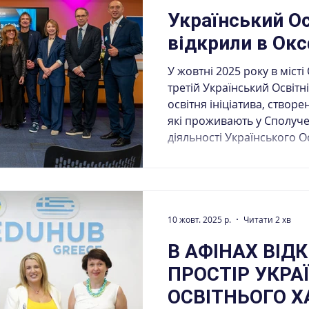
Український Ос
відкрили в Ок
У жовтні 2025 року в міст
третій Український Освітні
освітня ініціатива, створе
які проживають у Сполуче
діяльності Українського Освітнього Хабу є сприяння
інтеграції громадян Украї
суспільство, надання досту
розвитку професійних нав
можливостей, а також збе
українською мовою, куль
10 жовт. 2025 р.
Читати 2 хв
ідент
В АФІНАХ ВІД
ПРОСТІР УКРА
ОСВІТНЬОГО ХА