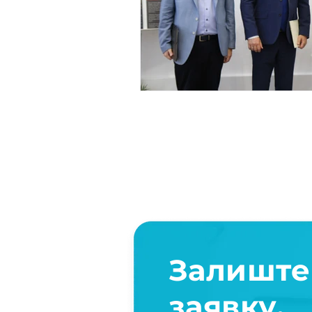
Залиште
заявку,