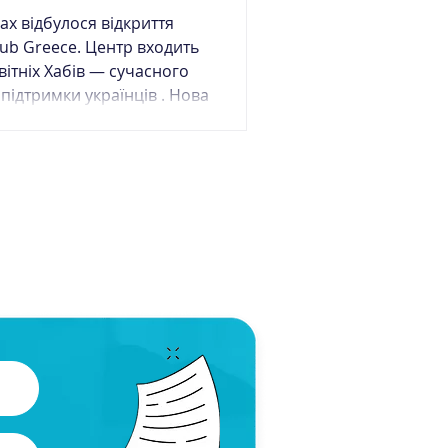
нах відбулося відкриття
ub Greece. Центр входить
вітніх Хабів — сучасного
дтримки українців . Нова
ресою: ARTEMONOS 72,
- це важливі ініціативи.
яким діти та дорослі можуть
 навички або надолужити
и