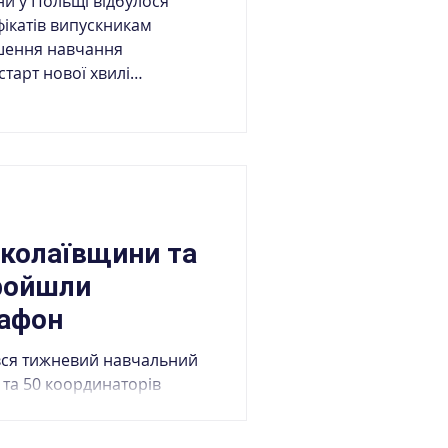
ольщі відбулося
ікатів випускникам
ршення навчання
старт нової хвилі
 кордоном. Учасників
ик Посольства України в
 Шепеляк, заступниця
ітики, сім'ї та єдності
иколаївщини та
ройшли
афон
вся тижневий навчальний
 та 50 координаторів
ської та Миколаївської
 «Покращення результатів