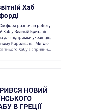
вітній Хаб
сфорді
і Оксфорд розпочав роботу
й Хаб у Великій Британії —
на для підтримки українців,
ному Королівстві. Метою
ни у британське
пу до якісної освіти,
ичок, кар’єрних
реження зв’язку з
турою та національною
КРИВСЯ НОВИЙ
ЇНСЬКОГО
БУ В ГРЕЦІЇ