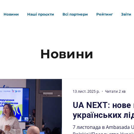
Новини
Наші проєкти
Всі партнери
Рейтинг
Звіти
Новини
13 лист. 2025 р.
Читати 2 хв
UA NEXT: нове
українських лі
7 листопада в Ambasada Ukrainy w Rzeczypospolitej