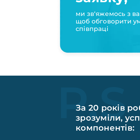
ми зв‘яжемось з в
щоб обговорити у
співпраці
P.S
За 20 років ро
зрозуміли, усп
компонентів: