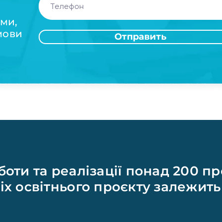
ами,
мови
Отправить
боти та реалізації понад 200 пр
іх освітнього проєкту залежить