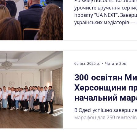
Polskiej/Посольство України у П
урочисте вручення сертиф
проєкту “UA NEXT”. Заве
українських медіаторів — 
українського лідерства за
привітали Радник-посланн
Республіці Польща Роман
Міністерство соціальної пол
України Ілона Гавронська, виконавчий директор
6 лист. 2025 р.
Читати 2 хв
AIDE: EduHub Асоц
300 освітян М
Херсонщини п
начальний мар
В Одесі успішно заверши
марафон для 250 вчителів
освітніх центрів із Херсон
областей в межах проєкту