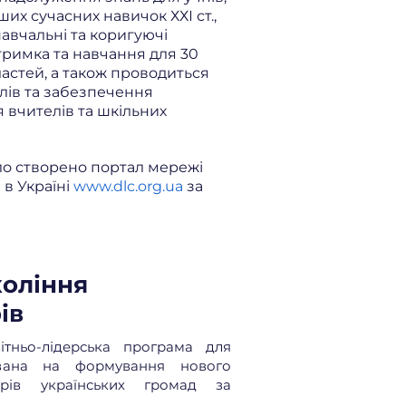
их сучасних навичок ХХІ ст.,
навчальні та коригуючі
тримка та навчання для 30
ластей, а також проводиться
елів та забезпечення
 вчителів та шкільних
ло створено портал мережі
в Україні
www.dlc.org.ua
за
коління
рів
ньо-лідерська програма для
ована на формування нового
ерів українських громад за