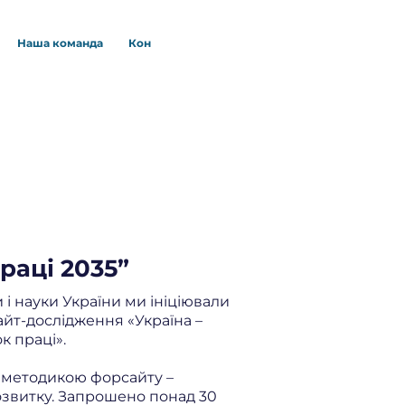
Наша команда
Контакти
Публичні закупівлі
раці 2035”
 і науки України ми ініціювали
йт-дослідження «Україна –
к праці».
 методикою форсайту –
звитку. Запрошено понад 30