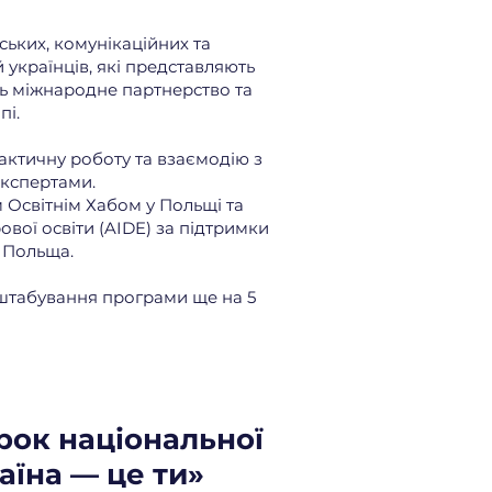
ських, комунікаційних та
українців, які представляють
ть міжнародне партнерство та
пі.
ктичну роботу та взаємодію з
кспертами.
 Освітнім Хабом у Польщі та
ової освіти (AIDE) за підтримки
і Польща.
штабування програми ще на 5
рок національної
аїна — це ти»