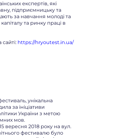
їнських експертів, які
вну, підприємницьку та
дають за навчання молоді та
капіталу та ринку праці в
 сайті:
https://hryoutest.in.ua/
естиваль, унікальна
ила за ініціативи
олітики України з метою
мних мов.
5 вересня 2018 року на вул.
світнього фестивалю було