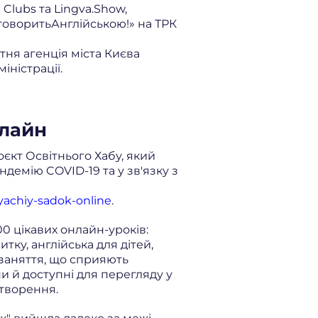
Clubs та Lingva.Show,
аговоритьАнглійською!» на ТРК
тня агенція міста Києва
іністрації.
нлайн
єкт Освітнього Хабу, який
демію COVID-19 та у зв'язку з
tyachiy-sadok-online
.
0 цікавих онлайн-уроків:
тку, англійська для дітей,
 заняття, що сприяють
 й доступні для перегляду у
дтворення.