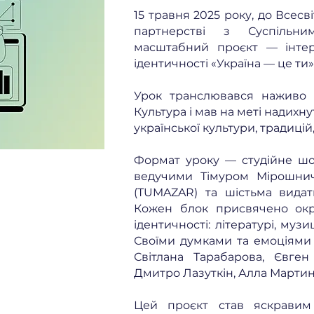
15 травня 2025 року, до Всес
партнерстві з Суспільни
масштабний проєкт — інтер
ідентичності «Україна — це ти»
Урок транслювався наживо н
Культура і мав на меті надихн
української культури, традицій
Формат уроку — студійне шо
ведучими Тімуром Мірошнич
(TUMAZAR) та шістьма видат
Кожен блок присвячено окр
ідентичності: літературі, музиці
Своїми думками та емоціями 
Світлана Тарабарова, Євген
Дмитро Лазуткін, Алла Мартиню
Цей проєкт став яскравим 