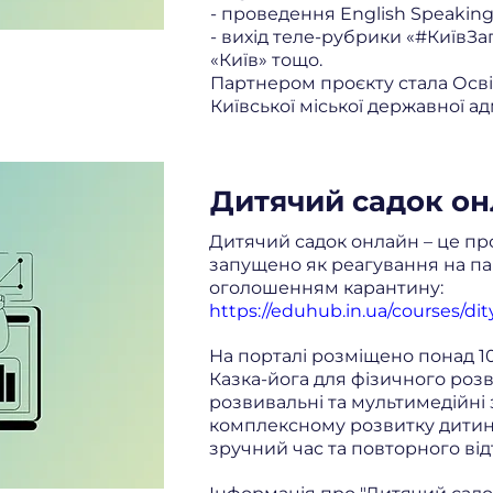
- проведення English Speaking 
- вихід теле-рубрики «#КиївЗ
«Київ» тощо.
Партнером проєкту стала Осві
Київської міської державної адм
Дитячий садок о
Дитячий садок онлайн – це про
запущено як реагування на пан
оголошенням карантину:
https://eduhub.in.ua/courses/di
На порталі розміщено понад 10
Казка-йога для фізичного розви
розвивальні та мультимедійні
комплексному розвитку дитини
зручний час та повторного ві