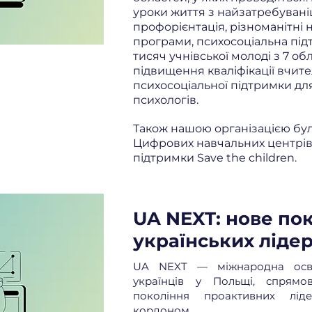
уроки життя з найзатребуваніш
профорієнтація, різноманітні 
програми, психосоціальна під
тисяч учнівської молоді з 7 об
підвищення кваліфікації вчит
психосоціальної підтримки для
психологів.
Також нашою організацією бу
Цифрових навчальних центрів 
підтримки Save the children.
UA NEXT: нове по
українських ліде
UA NEXT — міжнародна освіт
українців у Польщі, спрям
покоління проактивних лід
кордоном.