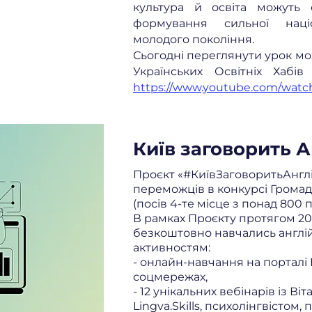
культура й освіта можуть 
формування сильної націо
молодого покоління.
Сьогодні переглянути урок мо
Українських Освітніх Хабі
https://www.youtube.com/wat
Київ заговорить 
Проєкт «#КиївЗаговоритьАнгл
переможців в конкурсі Громад
(посів 4-те місце з понад 800 п
В рамках Проєкту протягом 20
безкоштовно навчались англій
активностям:
- онлайн-навчання на порталі L
соцмережах,
- 12 унікальних вебінарів із В
Lingva.Skills, психолінгвістом, 