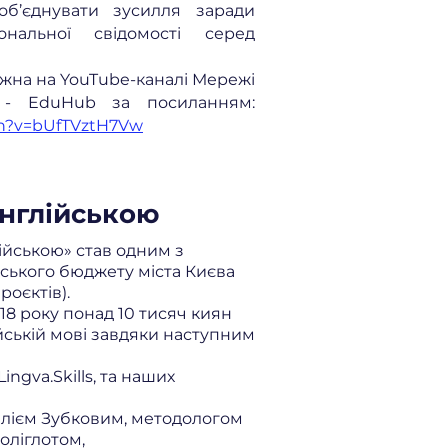
об’єднувати зусилля заради
нальної свідомості серед
жна на YouTube-каналі Мережі
в - EduHub за посиланням:
ch?v=bUfTVztH7Vw
Англійською
ійською» став одним з
ського бюджету міста Києва
роєктів).
18 року понад 10 тисяч киян
ській мові завдяки наступним
ingva.Skills, та наших
італієм Зубковим, методологом
поліглотом,