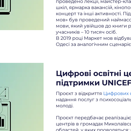
проведено лекції, майстер-кла
шкіл, ярмарка вакансій, кіноп
концерт та інші активності. П
мов» був проведений наймасов
мови, який увійшов до книги ре
учасників – 10 тисяч осіб.
В 2019 році Маркет мов відбув
Одесі за аналогічним сценаріє
Цифрові освітні ц
підтримки UNICEF 
Проєкт з відкриття
Цифрових о
надання послуг з психосоціаль
молоді.
Проєкт передбачає реалізаці
центрів в громадах Миколаївсь
областей, у яких проводяться: