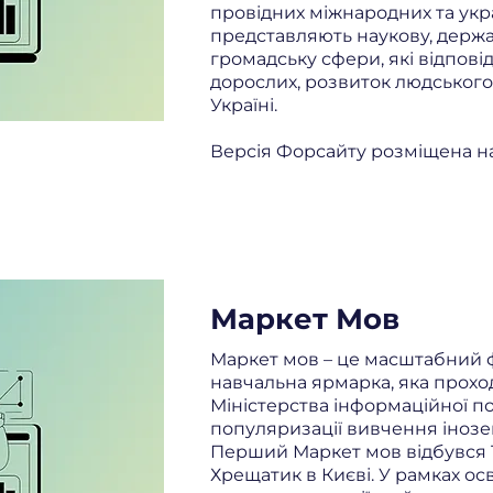
провідних міжнародних та укра
представляють наукову, держа
громадську сфери, які відпові
дорослих, розвиток людського 
Україні.
Версія Форсайту розміщена на
Маркет Мов
Маркет мов – це масштабний ф
навчальна ярмарка, яка проход
Міністерства інформаційної п
популяризації вивчення інозе
Перший Маркет мов відбувся 1
Хрещатик в Києві. У рамках о