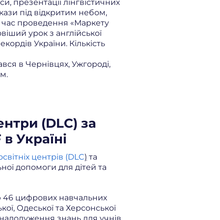
си, презентації лінгвістичних
окази під відкритим небом,
ід час проведення «Маркету
іший урок з англійської
кордів України. Кількість
ався в Чернівцях, Ужгороді,
м.
ентри (DLC) за
в Україні
світніх центрів (DLC
)
та
ної допомоги для дітей та
ю 46 цифрових навчальних
кої, Одеської та Херсонської
 надолуження знань для учнів,