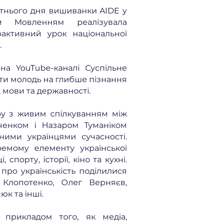
вітнього дня вишиванки AIDE у
м Мовленням реалізувала
активний урок національної
.
а YouTube-каналі Суспільне
ути молодь на глибше пізнання
, мови та державності.
у з живим спілкуванням між
енком і Назаром Туманіком
ними українцями сучасності.
емому елементу української
, спорту, історії, кіно та кухні.
про українськість поділилися
 Клопотенко, Олег Верняєв,
к та інші.
прикладом того, як медіа,