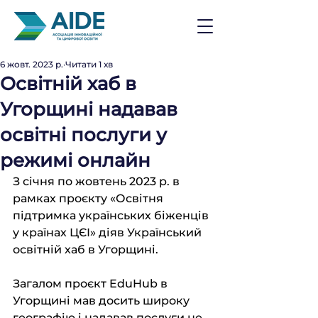
6 жовт. 2023 р.
Читати 1 хв
Освітній хаб в
Угорщині надавав
освітні послуги у
режимі онлайн
З січня по жовтень 2023 р. в 
рамках проєкту «Освітня 
підтримка українських біженців 
у країнах ЦЄІ» діяв Український 
освітній хаб в Угорщині.
Загалом проєкт EduHub в 
Угорщині мав досить широку 
географію і надавав послуги не 